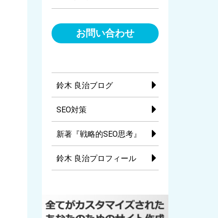
お問い合わせ
鈴木 良治ブログ
SEO対策
新著『戦略的SEO思考』
鈴木 良治プロフィール