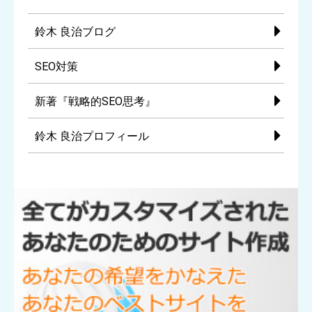
鈴木 良治ブログ
SEO対策
新著『戦略的SEO思考』
鈴木 良治プロフィール