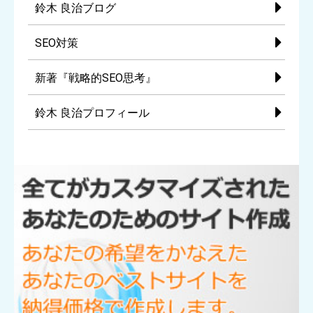
鈴木 良治ブログ
SEO対策
新著『戦略的SEO思考』
鈴木 良治プロフィール